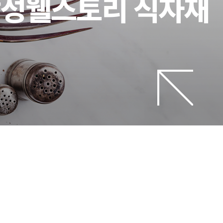
ㅣ삼성웰스토리 식자재