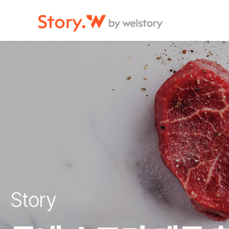
">
">
">
Story.W by welstroy
Story