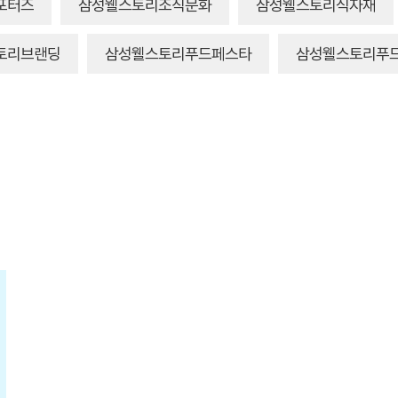
포터즈
삼성웰스토리조직문화
삼성웰스토리식자재
토리브랜딩
삼성웰스토리푸드페스타
삼성웰스토리푸