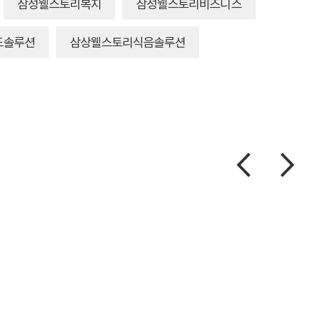
삼성웰스토리복지
삼성웰스토리비즈니스
드솔루션
삼상웰스토리식음솔루션