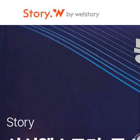
">
">
">
Story.W by welstroy
Story